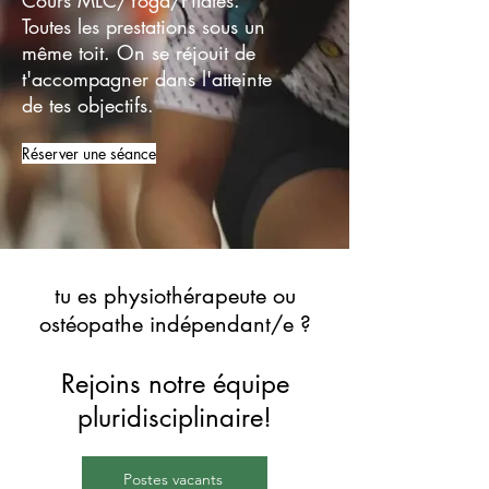
Cours MLC/Yoga/Pilates.
Toutes les prestations sous un
même toit. On se réjouit de
t'accompagner dans l'atteinte
de tes objectifs.
Réserver une séance
tu es physiothérapeute ou
ostéopathe indépendant/e ?
Rejoins notre équipe
pluridisciplinaire!
Postes vacants