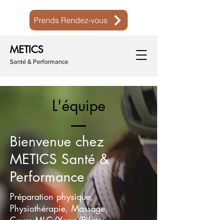
Prends Rendez-vous
METICS
Santé & Performance
L'équipe
Bienvenue chez
METICS Santé &
Performance
Préparation physique,
Physiothérapie, Massage,